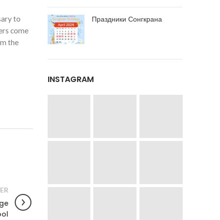
sary to
Праздники Сонгкрана
cers come
om the
INSTAGRAM
ER
age
ol