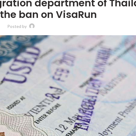
gration department of Thai
 the ban on VisaRun
Posted by