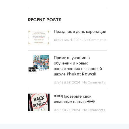
RECENT POSTS
Праздник в день коронации
พฤษภาคม 4, 2024
No Comments
Примите участие в
обучении и новых
впечатлениях в языковой
школе Phuket Rawai!
เมษายน 29, 2024
No Comments
📢📢Проверьте свои
языковые навыки📢📢
เมษายน 21, 2024
No Comments