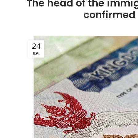
The head of the immi
confirmed
24
ม.ค.