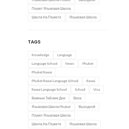
Пхукет Языковая Школа
Школа На Пхукете
Языковая Школа
TAGS
Knowledge
Language
Language School
News
Phuket
Phuket Rawai
Phuket Rawai Language School
Rawai
Rawai Language School
School
Visa
Важные Тайские Дни
Виза
Языковая Школа Phuket
Выходной
Пхукет Языковая Школа
Школа На Пхукете
Языковая Школа