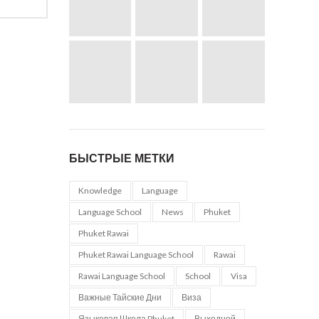
БЫСТРЫЕ МЕТКИ
Knowledge
Language
Language School
News
Phuket
Phuket Rawai
Phuket Rawai Language School
Rawai
Rawai Language School
School
Visa
Важные Тайские Дни
Виза
Языковая Школа Phuket
Выходной