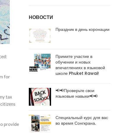
НОВОСТИ
Праздник в день коронации
Примите участие в
ced:
обучении и новых
впечатлениях в языковой
школе Phuket Rawai!
em for
📢📢Проверьте свои
языковые навыки📢📢
any tax
citizens
Специальный курс для вас
во время Сонгкрана.
to provide